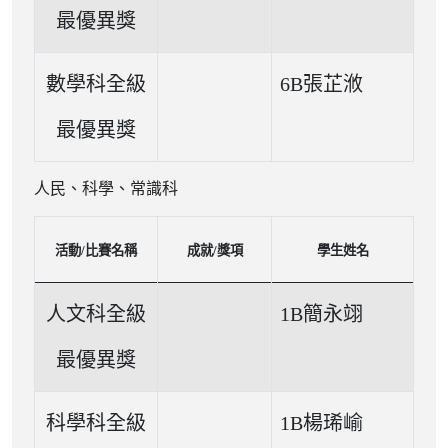
最優異獎
數學科全級
6B張芷浟
最優異獎
人民、科學、常識科
活動/比賽名稱
成就/獎項
學生姓名
人文科全級
1B簡永翊
最優異獎
科學科全級
1B楊琋崳