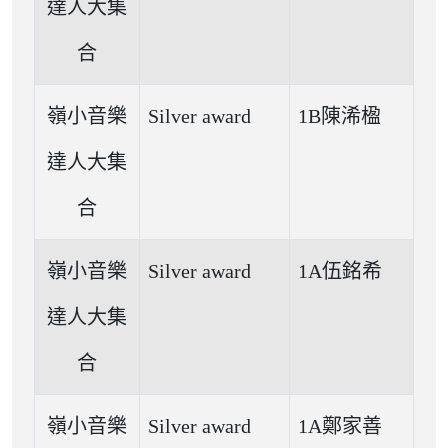
達人大集
合
嶺小音樂
Silver award
1B陳浠楹
達人大集
合
嶺小音樂
Silver award
1A伍銘希
達人大集
合
嶺小音樂
Silver award
1A鄭家善