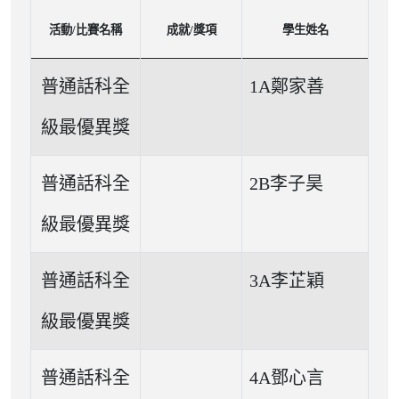
活動/比賽名稱
成就/獎項
學生姓名
普通話科全
1A鄭家善
級最優異獎
普通話科全
2B李子昊
級最優異獎
普通話科全
3A李芷穎
級最優異獎
普通話科全
4A鄧心言