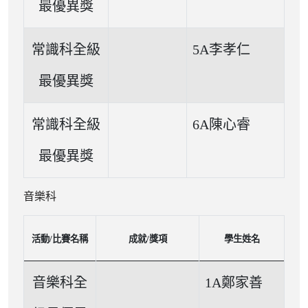
最優異獎
常識科全級
5A李孝仁
最優異獎
常識科全級
6A陳心睿
最優異獎
音樂科
活動/比賽名稱
成就/獎項
學生姓名
音樂科全
1A鄭家善