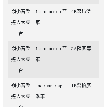
嶺小音樂
1st runner up 亞
4B鄭鎧澄
達人大集
軍
合
嶺小音樂
1st runner up 亞
5A陳圓熹
達人大集
軍
合
嶺小音樂
2nd runner up
1B曾柏彥
達人大集
季軍