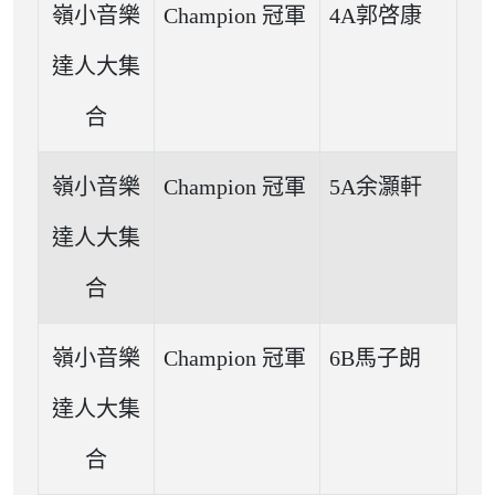
嶺小音樂
Champion 冠軍
4A郭啓康
達人大集
合
嶺小音樂
Champion 冠軍
5A余灝軒
達人大集
合
嶺小音樂
Champion 冠軍
6B馬子朗
達人大集
合