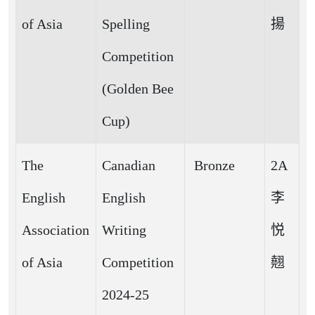
of Asia
Spelling
揚
Competition
(Golden Bee
Cup)
The
Canadian
Bronze
2A
English
English
李
Association
Writing
悦
of Asia
Competition
翹
2024-25