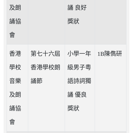
及朗
誦 良好
誦協
獎狀
會
香港
第七十六屆
小學一年
1B陳儁研
學校
香港學校朗
級男子粵
音樂
誦節
語詩詞獨
及朗
誦 優良
誦協
獎狀
會