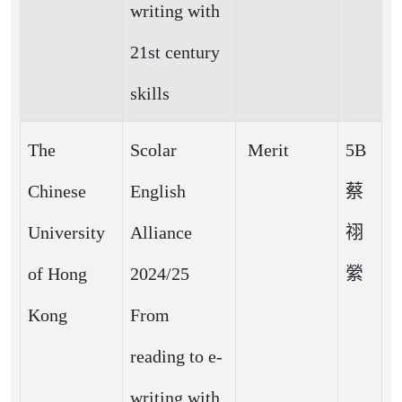
writing with
21st century
skills
The
Scolar
Merit
5B
Chinese
English
蔡
University
Alliance
祤
of Hong
2024/25
縈
Kong
From
reading to e-
writing with