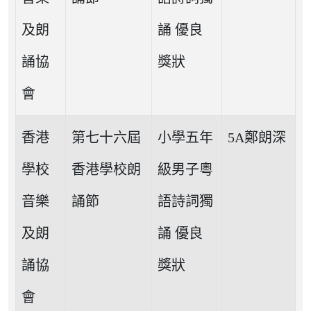
及朗
誦 優良
誦協
獎狀
會
香港
第七十六屆
小學五年
5A鄭朗深
學校
香港學校朗
級男子粵
音樂
誦節
語詩詞獨
及朗
誦 優良
誦協
獎狀
會