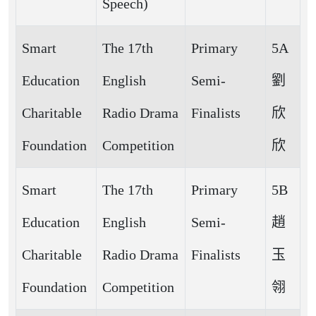
Speech)
Smart
The 17th
Primary
5A
Education
English
Semi-
劉
Charitable
Radio Drama
Finalists
欣
Foundation
Competition
欣
Smart
The 17th
Primary
5B
Education
English
Semi-
趙
Charitable
Radio Drama
Finalists
玉
Foundation
Competition
翎