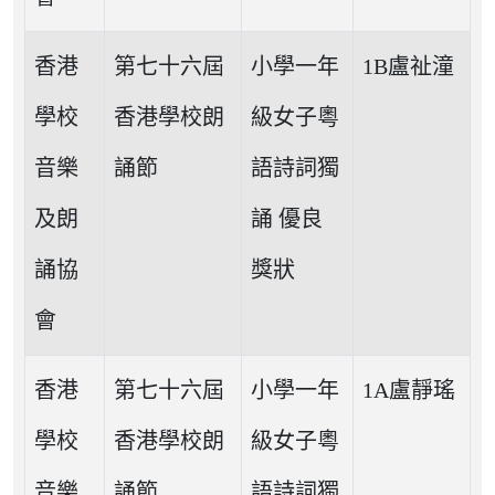
香港
第七十六屆
小學一年
1B盧祉潼
學校
香港學校朗
級女子粵
音樂
誦節
語詩詞獨
及朗
誦 優良
誦協
獎狀
會
香港
第七十六屆
小學一年
1A盧靜瑤
學校
香港學校朗
級女子粵
音樂
誦節
語詩詞獨