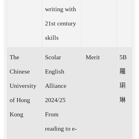
writing with
21st century
skills
The
Scolar
Merit
5B
Chinese
English
羅
University
Alliance
㻳
of Hong
2024/25
琳
Kong
From
reading to e-