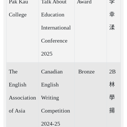
Pak Kau
Talk About
Award
李
College
Education
幸
International
渘
Conference
2025
The
Canadian
Bronze
2B
English
English
林
Association
Writing
學
of Asia
Competition
揚
2024-25