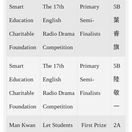
Smart
The 17th
Primary
5B
Education
English
Semi-
葉
Charitable
Radio Drama
Finalists
睿
Foundation
Competition
旗
Smart
The 17th
Primary
5B
Education
English
Semi-
陸
Charitable
Radio Drama
Finalists
敬
Foundation
Competition
一
Man Kwan
Let Students
First Prize
2A