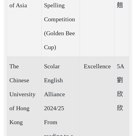
of Asia
Spelling
翹
Competition
(Golden Bee
Cup)
The
Scolar
Excellence
5A
Chinese
English
劉
University
Alliance
欣
of Hong
2024/25
欣
Kong
From