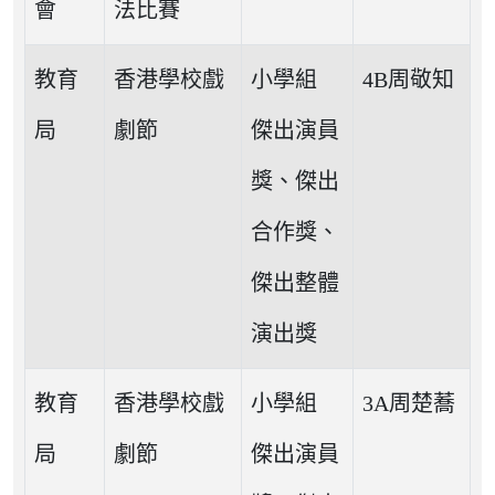
會
法比賽
教育
香港學校戲
小學組
4B周敬知
局
劇節
傑出演員
獎、傑出
合作獎、
傑出整體
演出獎
教育
香港學校戲
小學組
3A周楚蕎
局
劇節
傑出演員