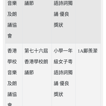
音樂
誦節
語詩詞獨
及朗
誦 優良
誦協
獎狀
會
香港
第七十六屆
小學一年
1A鄺羨瀠
學校
香港學校朗
級女子粵
音樂
誦節
語詩詞獨
及朗
誦 優良
誦協
獎狀
會