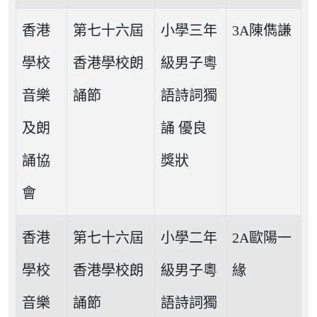
香港
第七十六屆
小學三年
3A陳儁謙
學校
香港學校朗
級男子粵
音樂
誦節
語詩詞獨
及朗
誦 優良
誦協
獎狀
會
香港
第七十六屆
小學二年
2A歐陽一
學校
香港學校朗
級男子粵
緣
音樂
誦節
語詩詞獨