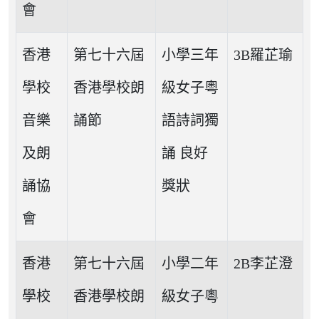
會
香港
第七十六屆
小學三年
3B羅芷瑜
學校
香港學校朗
級女子粵
音樂
誦節
語詩詞獨
及朗
誦 良好
誦協
獎狀
會
香港
第七十六屆
小學二年
2B李芷澄
學校
香港學校朗
級女子粵