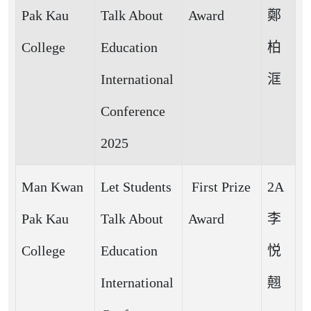
Pak Kau
Talk About
Award
鄭
College
Education
柏
International
洭
Conference
2025
Man Kwan
Let Students
First Prize
2A
Pak Kau
Talk About
Award
李
College
Education
悦
International
翹