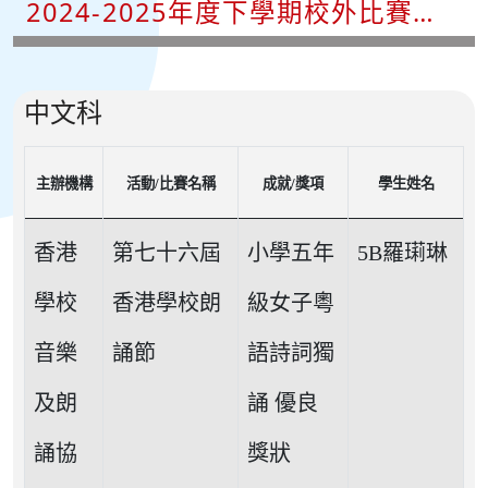
2024-2025年度下學期校外比賽成
績
中文科
主辦機構
活動/比賽名稱
成就/獎項
學生姓名
香港
第七十六屆
小學五年
5B羅㻳琳
學校
香港學校朗
級女子粵
音樂
誦節
語詩詞獨
及朗
誦 優良
誦協
獎狀