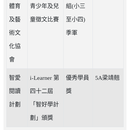
體育
青少年及兒
組(小三
及藝
童徵文比賽
至小四)
術文
季軍
化協
會
智愛
i-Learner 第
優秀學員
5A梁靖翹
閱讀
四十二屆
獎
計劃
「智好學計
劃」頒獎