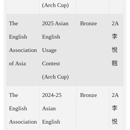
(Arch Cup)
The
2025 Asian
Bronze
2A
English
English
李
Association
Usage
悦
of Asia
Contest
翹
(Arch Cup)
The
2024-25
Bronze
2A
English
Asian
李
Association
English
悦