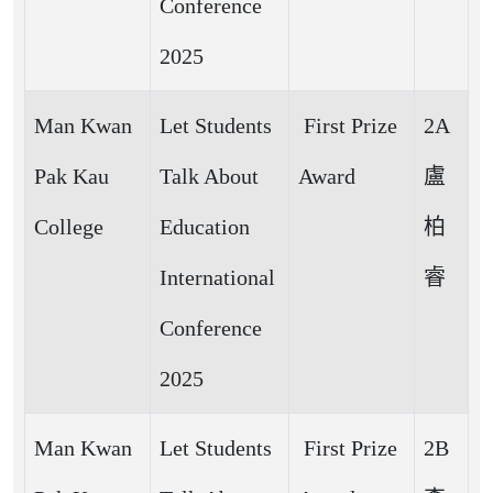
Conference
2025
Man Kwan
Let Students
First Prize
2A
Pak Kau
Talk About
Award
盧
College
Education
柏
International
睿
Conference
2025
Man Kwan
Let Students
First Prize
2B