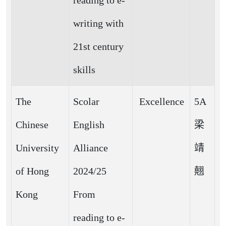
reading to e-
writing with
21st century
skills
The
Scolar
Excellence
5A
Chinese
English
梁
University
Alliance
靖
of Hong
2024/25
翹
Kong
From
reading to e-