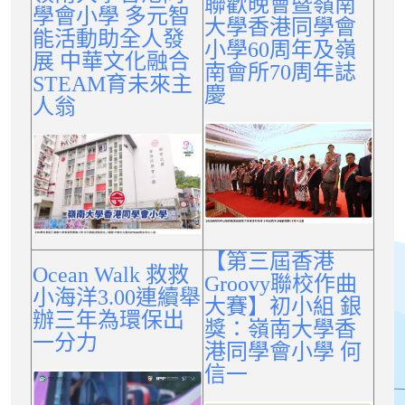
聯歡晚會暨嶺南
學會小學 多元智
大學香港同學會
能活動助全人發
小學60周年及嶺
展 中華文化融合
南會所70周年誌
STEAM育未來主
慶
人翁
【第三屆香港
Ocean Walk 救救
Groovy聯校作曲
小海洋3.00連續舉
大賽】初小組 銀
辦三年為環保出
獎：嶺南大學香
一分力
港同學會小學 何
信一