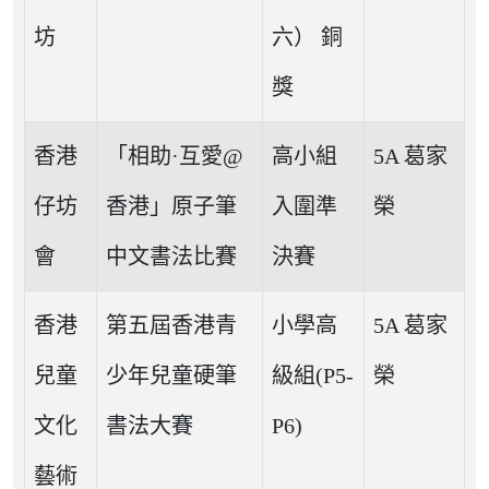
坊
六） 銅
獎
香港
「相助·互愛@
高小組
5A 葛家
仔坊
香港」原子筆
入圍準
榮
會
中文書法比賽
決賽
香港
第五屆香港青
小學高
5A 葛家
兒童
少年兒童硬筆
級組(P5-
榮
文化
書法大賽
P6)
藝術