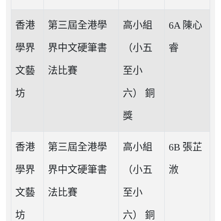
香港
第三屆全港學
高小組
6A 陳心
學界
界中文硬筆書
（小五
睿
文藝
法比賽
至小
坊
六） 銅
獎
香港
第三屆全港學
高小組
6B 張芷
學界
界中文硬筆書
（小五
浟
文藝
法比賽
至小
坊
六） 銅