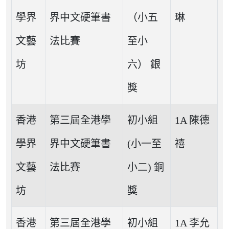
學界
界中文硬筆書
（小五
琳
文藝
法比賽
至小
坊
六） 銀
獎
香港
第三屆全港學
初小組
1A 陳德
學界
界中文硬筆書
(小一至
禧
文藝
法比賽
小二) 銅
坊
獎
香港
第三屆全港學
初小組
1A 李允