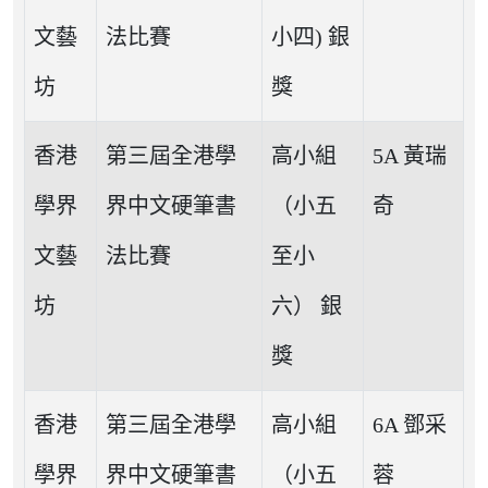
文藝
法比賽
小四) 銀
坊
獎
香港
第三屆全港學
高小組
5A 黃瑞
學界
界中文硬筆書
（小五
奇
文藝
法比賽
至小
坊
六） 銀
獎
香港
第三屆全港學
高小組
6A 鄧采
學界
界中文硬筆書
（小五
蓉