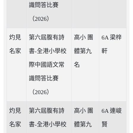
識問答比賽
（2026）
灼見
第六屆腹有詩
高小 團
6A 梁梓
名家
書-全港小學校
體第九
軒
際中國語文常
名
識問答比賽
（2026）
灼見
第六屆腹有詩
高小 團
6A 連峻
名家
書-全港小學校
體第九
賢