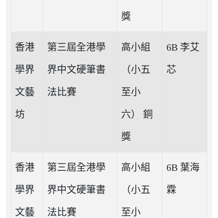
獎
香港
第三屆全港學
高小組
6B 李艾
學界
界中文硬筆書
（小五
芯
文藝
法比賽
至小
坊
六） 銅
獎
香港
第三屆全港學
高小組
6B 葉海
學界
界中文硬筆書
（小五
霖
文藝
法比賽
至小