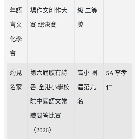
年語
場作文創作大
級 二等
言文
賽 總決賽
獎
化學
會
灼見
第六屆腹有詩
高小 團
5A 李孝
名家
書-全港小學校
體第九
仁
際中國語文常
名
識問答比賽
（2026）