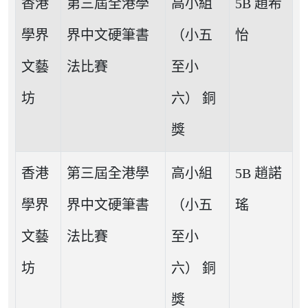
香港
第三屆全港學
高小組
5B 趙希
學界
界中文硬筆書
（小五
怡
文藝
法比賽
至小
坊
六） 銅
獎
香港
第三屆全港學
高小組
5B 趙諾
學界
界中文硬筆書
（小五
瑤
文藝
法比賽
至小
坊
六） 銅
獎