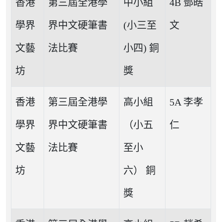
香港
第三屆全港學
中小組
4B 鄧皓
學界
界中文硬筆書
(小三至
文
文藝
法比賽
小四) 銅
坊
獎
香港
第三屆全港學
高小組
5A 李孝
學界
界中文硬筆書
（小五
仁
文藝
法比賽
至小
坊
六） 銅
獎