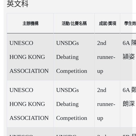
英文科
主辦機構
活動/比賽名稱
成就/獎項
學生姓
UNESCO
UNSDGs
2nd
6A 
HONG KONG
Debating
runner-
潁姿
ASSOCIATION
Competition
up
UNESCO
UNSDGs
2nd
6A 
HONG KONG
Debating
runner-
朗深
ASSOCIATION
Competition
up