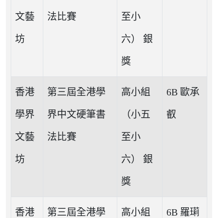
文藝
法比賽
至小
坊
六） 銀
獎
香港
第三屆全港學
高小組
6B 歐承
學界
界中文硬筆書
（小五
叡
文藝
法比賽
至小
坊
六） 銀
獎
香港
第三屆全港學
高小組
6B 羅㻳