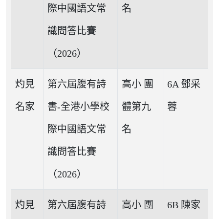
際中國語文常
名
識問答比賽
（2026）
灼見
第六屆腹有詩
高小 團
6A 鄧采
名家
書-全港小學校
體第九
蓉
際中國語文常
名
識問答比賽
（2026）
灼見
第六屆腹有詩
高小 團
6B 陳家