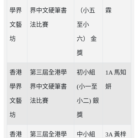
學界
界中文硬筆書
（小五
霖
文藝
法比賽
至小
坊
六） 金
獎
香港
第三屆全港學
初小組
1A 馬知
學界
界中文硬筆書
(小一至
妍
文藝
法比賽
小二) 銀
坊
獎
香港
第三屆全港學
中小組
3A 黃梓