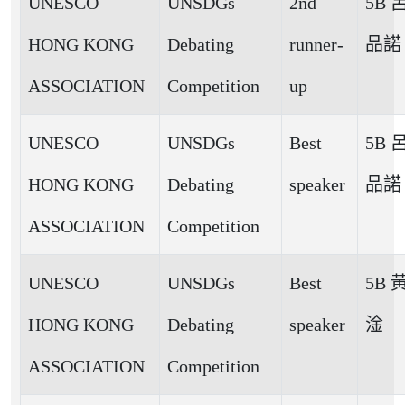
UNESCO
UNSDGs
2nd
5B 
HONG KONG
Debating
runner-
品諾
ASSOCIATION
Competition
up
UNESCO
UNSDGs
Best
5B 
HONG KONG
Debating
speaker
品諾
ASSOCIATION
Competition
UNESCO
UNSDGs
Best
5B 
HONG KONG
Debating
speaker
淦
ASSOCIATION
Competition