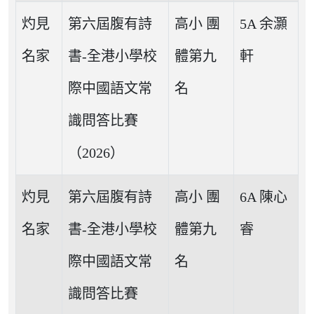
灼見
第六屆腹有詩
高小 團
5A 余灝
名家
書-全港小學校
體第九
軒
際中國語文常
名
識問答比賽
（2026）
灼見
第六屆腹有詩
高小 團
6A 陳心
名家
書-全港小學校
體第九
睿
際中國語文常
名
識問答比賽