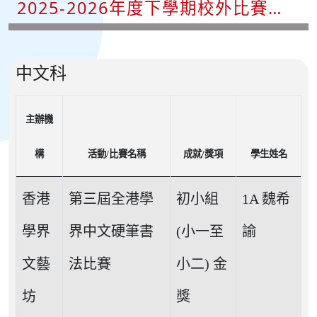
2025-2026年度下學期校外比賽成
績
中文科
主辦機
構
活動/比賽名稱
成就/獎項
學生姓名
香港
第三屆全港學
初小組
1A 魏希
學界
界中文硬筆書
(小一至
諭
文藝
法比賽
小二) 金
坊
獎