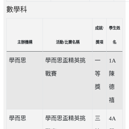
數學科
成就/
學生姓
主辦機構
活動/比賽名稱
獎項
名
學而思
學而思盃精英挑
一
1A
戰賽
等
陳
獎
德
禧
學而思
學而思盃精英挑
三
4A