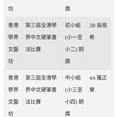
坊
獎
香港
第三屆全港學
初小組
2B 吳暟
學界
界中文硬筆書
(小一至
希
文藝
法比賽
小二) 銅
坊
獎
香港
第三屆全港學
中小組
4A 羅正
學界
界中文硬筆書
(小三至
樂
文藝
法比賽
小四) 銅
坊
獎