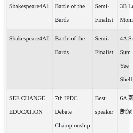
Shakespeare4All
Battle of the
Semi-
3B L
Bards
Finalist
Moni
Shakespeare4All
Battle of the
Semi-
4A S
Bards
Finalist
Sum
Yee
Shel
SEE CHANGE
7th IPDC
Best
6A 
EDUCATION
Debate
speaker
朗深
Championship