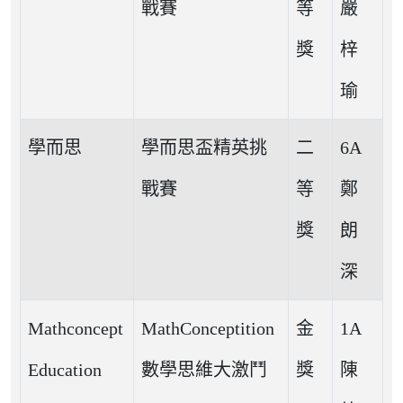
戰賽
等
嚴
獎
梓
瑜
學而思
學而思盃精英挑
二
6A
戰賽
等
鄭
獎
朗
深
Mathconcept
MathConceptition
金
1A
Education
數學思維大激鬥
獎
陳