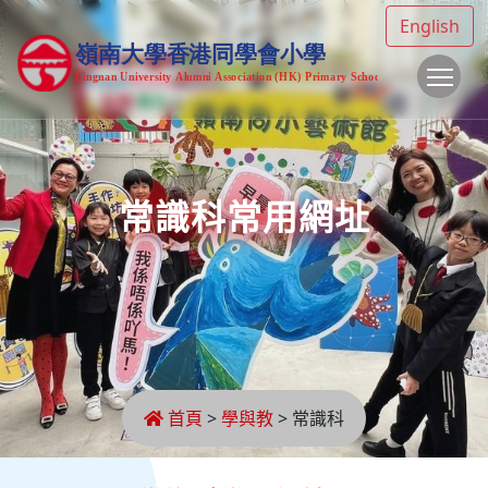
English
To
常識科常用網址
首頁
>
學與教
>
常識科