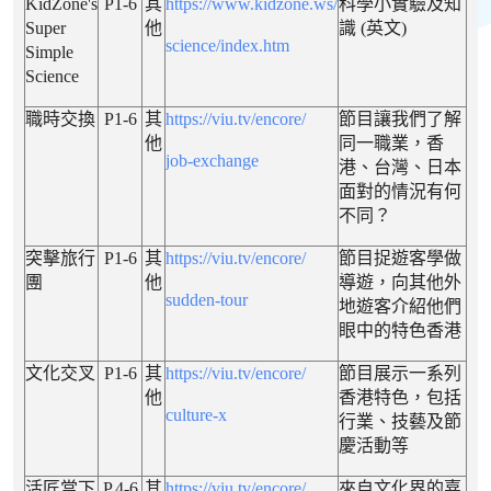
KidZone's
P1-6
其
https://www.kidzone.ws/
科學小實驗及知
Super
他
識 (英文)
science/index.htm
Simple
Science
職時交換
P1-6
其
https://viu.tv/encore/
節目讓我們了解
他
同一職業，香
job-exchange
港、台灣、日本
面對的情況有何
不同？
突擊旅行
P1-6
其
https://viu.tv/encore/
節目捉遊客學做
團
他
導遊，向其他外
sudden-tour
地遊客介紹他們
眼中的特色香港
文化交叉
P1-6
其
https://viu.tv/encore/
節目展示一系列
他
香港特色，包括
culture-x
行業、技藝及節
慶活動等
活匠當下
P.4-6
其
https://viu.tv/encore/
來自文化界的嘉