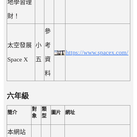
地學習理
財！
參
太空發展
小
考
https://www.spacex.com/
Space X
五
資
料
六年級
對
類
簡介
圖片
網址
象
型
本網站