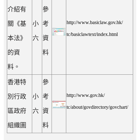
介紹有
參
http://www.basiclaw.gov.hk/
關《基
小
考
tc/basiclawtext/index.html
本法》
六
資
的資
料
料。
香港特
參
http://www.gov.hk/
別行政
小
考
tc/about/
govdirectory/govchart/
區政府
六
資
組織圖
料