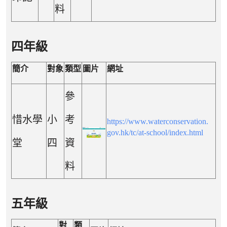
料
四年級
簡介
對象
類型
圖片
網址
參
惜水學
小
考
https://www.waterconservation.
gov.hk/tc/at-school/index.html
堂
四
資
料
五年級
對
類