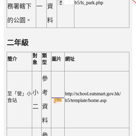
b5/ls_park.php
務署轄下
一
資
的公園。
料
二年級
對
類
簡介
圖片
網址
象
型
參
小
考
至「營」小
http://school.eatsmart.gov.hk/
食站
b5/template/home.asp
二
資
料
參