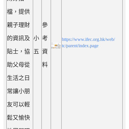
檔，提供
親子理財
參
的資訊及
小
考
https://www.ifec.org.hk/web/
tc/parent/index.page
貼士，協
五
資
助父母從
料
生活之日
常讓小朋
友可以輕
鬆又愉快