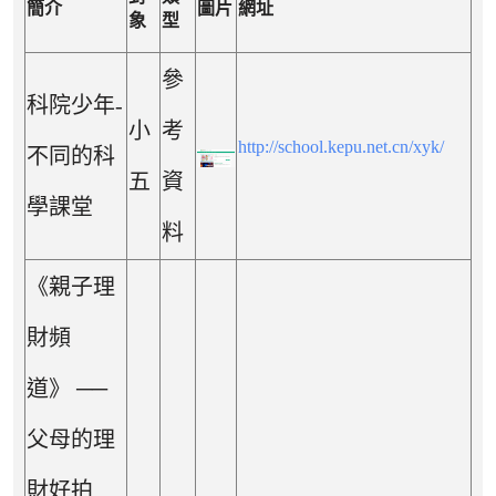
簡介
圖片
網址
象
型
參
科院少年-
小
考
http://school.kepu.net.cn/xyk/
不同的科
五
資
學課堂
料
《親子理
財頻
道》 ──
父母的理
財好拍