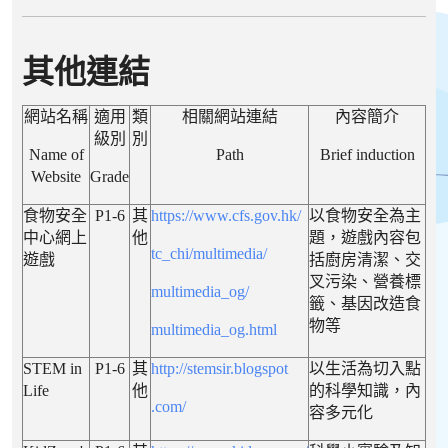
其他連結
網站名稱
適用
類
相關網站連結
內容簡介
級別
別
Name of
Path
Brief induction
Website
Grade
食物安全
P1-6
其
https://www.cfs.gov.hk/
以食物安全為主
中心網上
他
題，遊戲內容包
tc_chi/multimedia/
遊戲
括廚房清潔、交
叉污染、營養標
multimedia_og/
籤、基因改造食
物等
multimedia_og.html
STEM in
P1-6
其
http://stemsir.blogspot
以生活為切入點
Life
他
的科學知識，內
.com/
容多元化