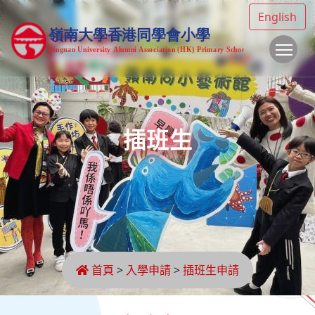
English
To
插班生
首頁
>
入學申請
>
插班生申請