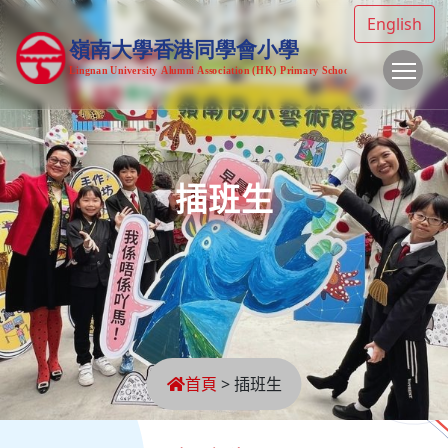
English
To
插班生
首頁
>
插班生