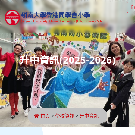
E
升中資訊(2025-2026)
首頁
>
學校資訊
>
升中資訊