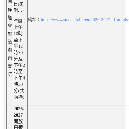
國
日(星
佈
期六)
道
網址：
https://www.stcc.edu.hk/en/2026-2027-s1-admis
時間：
會
上午
10時
聖
至下
道
午12
迦
時30
南
分
及
下午2
書
時至
院
下午4
時30
分(共
兩場)
2026-
2027
開放
日暨