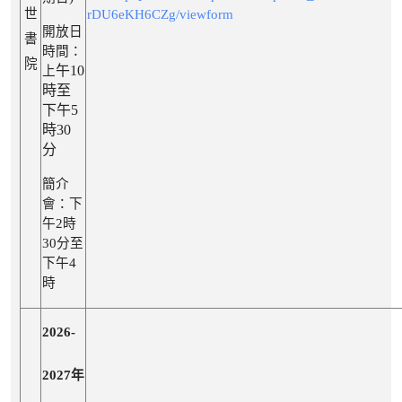
世
rDU6eKH6CZg/viewform
開放日
書
時間：
院
午10
上
時至
下午5
時30
分
簡介
會：
下
午2時
30分至
下午4
時
2026-
2027年