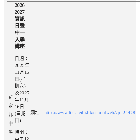
2026-
2027
資訊
日暨
中一
入學
講座
日期：
2025年
11月15
日(星
期六)
及2025
羅
年11月
定
16日
網址：
https://www.ltpss.edu.hk/schoolweb/?p=24478
(星期
邦
日)
中
學
時間：
12
中午