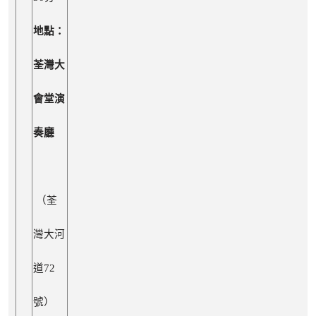
地點：
荃灣大
會堂演
奏廳
（荃
灣大河
道72
號）