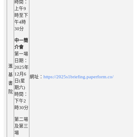
時間：
上午9
時至下
午4時
30分
中一簡
介會
第一場
日期：
滙
2025年
12月6
基
網址：
https://2025s1briefing.paperform.co/
日(星
書
期六)
院
時間：
下午2
時30分
第二場
及第三
場