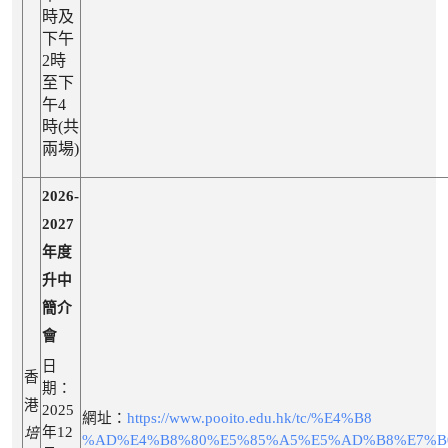
時及
下午
2時
至下
午4
時(共
兩場)
2026-
2027
年度
升中
簡介
會
日
香
期：
港
2025
網址：
https://www.pooito.edu.hk/tc/%E4%B8
年12
培
%AD%E4%B8%80%E5%85%A5%E5%AD%B8%E7%B