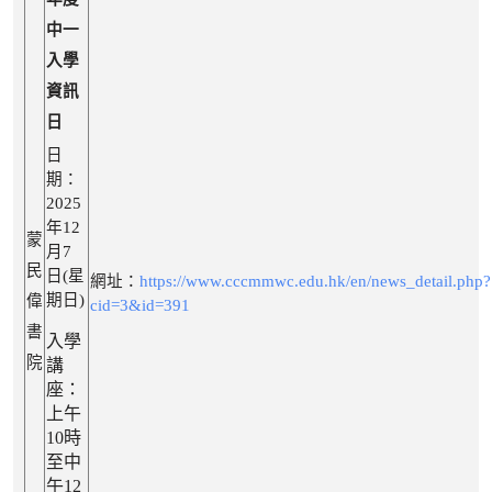
中一
入學
資訊
日
日
期：
2025
年12
蒙
月7
民
日(星
網址：
https://www.cccmmwc.edu.hk/en/news_detail.php?
期日)
偉
cid=3&id=391
書
入學
院
講
座：
上午
10時
至中
午12