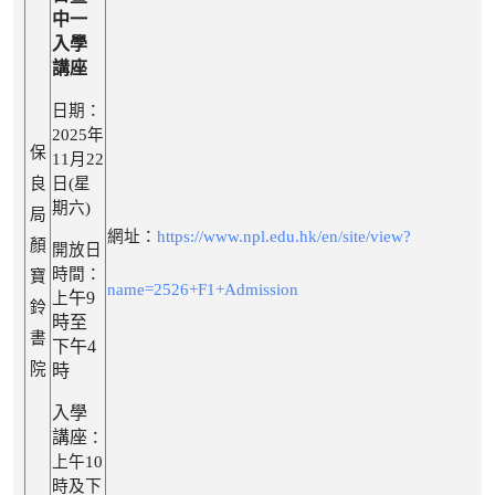
中一
入學
講座
日期：
2025年
保
11月22
良
日(星
期六)
局
網址：
https://www.npl.edu.hk/en/site/view?
顏
開放日
時間：
寶
name=2526+F1+Admission
午9
上
鈴
時至
書
下午4
院
時
入學
講座
：
上午10
時
及下