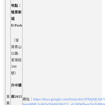
地點：
愉景新
城
D.Park
（荃
灣青山
公路-
荃灣段
398
號）
升中講
荃
座2025
網址：
https://docs.google.com/forms/d/e/1FAIpQLSe
葵
bmnMMLJc4bTgSSk06O0kCU_aGJt8WPwpi3lqT4Hb