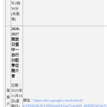
午2時
30分
(共兩
場)
2026-
2027
開放
日暨
中一
自行
分配
學位
簡介
會
日期：
保
2025年
11月16
祿
網址：
https://docs.google.com/forms/d/
日(星
六
e/1FAIpQLSc516EhixpJcLLnz7cpcielS_aKKKUnCsxJG
期日)