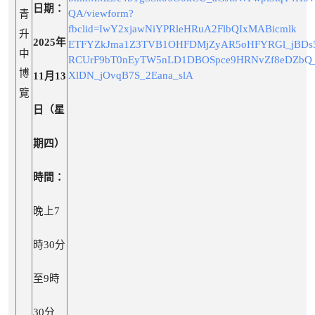
日期：
QA/viewform?
青
fbclid=IwY2xjawNiYPRleHRuA2FlbQIxMABicmlk
升
2025年
ETFYZkJma1Z3TVB1OHFDMjZyAR5oHFYRGl_jBDs5
中
RCUrF9bT0nEyTW5nLD1DBOSpce9HRNvZf8eDZbQ
博
XlDN_jOvqB7S_2Eana_slA
11月13
覽
日（星
期四）
時間：
晚上7
時30分
至9時
30分