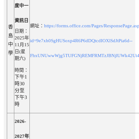
度中一
資訊日
網址：
https://forms.office.com/Pages/ResponsePage.as
香
日期：
島
2025年
id=9e7xh0SgHUSoxp4R6P6dDQtcdIOXlSdJtPia6d--
中
11月15
日(星
學
FhxUNUwwWjg5TUFGNjREMFRMTzJBNjlUWk42Ui
期六)
時間：
下午1
時30
分至
下午3
時
2026-
2027年