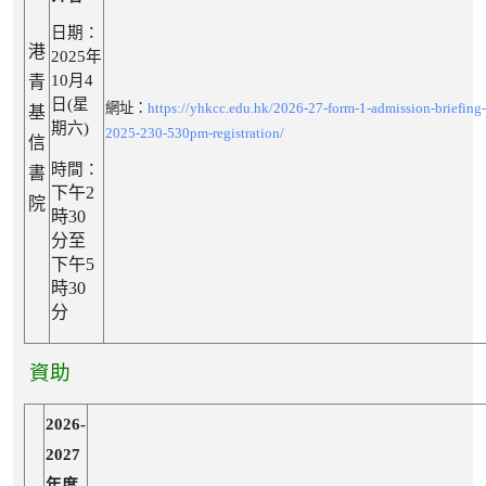
日期：
港
2025年
10月4
青
日(星
網址：
https://yhkcc.edu.hk/2026-27-form-1-admission-
briefing
基
期六)
2025-230-530pm-registration/
信
時間：
書
下午2
院
時30
分至
下午5
時30
分
資助
2026-
2027
年度