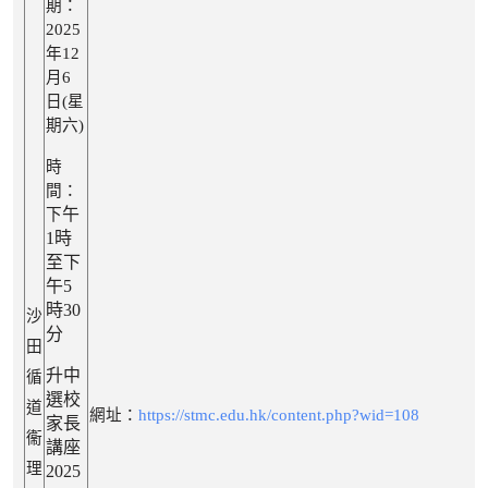
期：
2025
年12
月6
日(星
期六)
時
間：
午
下
1時
至下
午5
時30
沙
分
田
升中
循
選校
道
網址：
https://stmc.edu.hk/content.php?wid=108
家長
衞
講座
理
2025