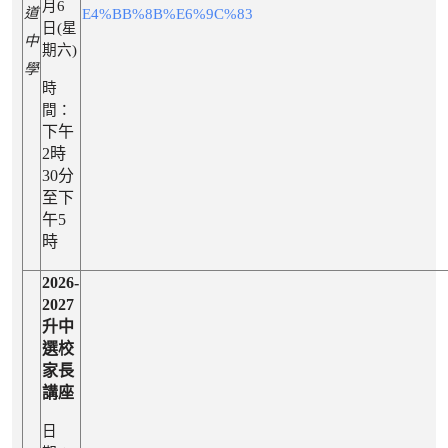
月6
道
E4%BB%8B%E6%9C%83
日(星
中
期六)
學
時
間：
下午
2時
30分
至下
午5
時
2026-
2027
升中
選校
家長
講座
日