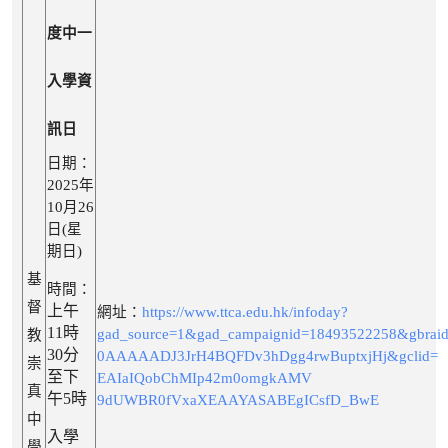
度中一
入學資
訊日
日期：
2025年
10月26
日(星
期日)
基
時間：
督
上午
網址：
https://www.ttca.edu.hk/infoday?
11時
gad_source=1&gad_campaignid=18493522258&gbrai
教
30分
0AAAAADJ3JrH4BQFDv3hDgg4rwBuptxjHj&gclid=
崇
至下
EAIaIQobChMIp42m0omgkAMV
真
午5時
9dUWBR0fVxaXEAAYASABEgICsfD_BwE
中
入學
學