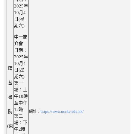
2025年
10月4
日(星
期六)
中一簡
介會
日期：
2025年
10月4
匯
日(星
期六)
基
第一
場：上
午10時
書
至中午
12時
院
網址：
https://www.uccke.edu.hk/
第二
場：下
(東
午2時